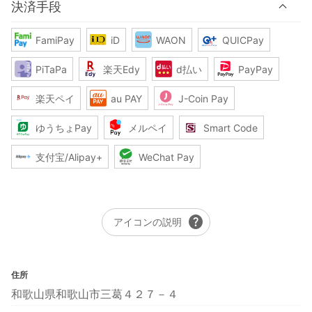
決済手段
FamiPay
iD
WAON
QUICPay
PiTaPa
楽天Edy
d払い
PayPay
楽天ペイ
au PAY
J-Coin Pay
ゆうちょPay
メルペイ
Smart Code
支付宝/Alipay+
WeChat Pay
help
アイコンの説明
住所
和歌山県和歌山市三葛４２７－４