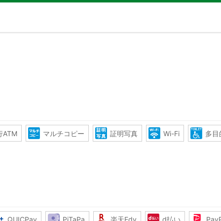
ATM
マルチコピー
証明写真
Wi-Fi
多目
QUICPay
PiTaPa
楽天Edy
d払い
Pay