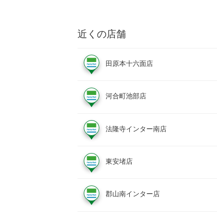
近くの店舗
田原本十六面店
河合町池部店
法隆寺インター南店
東安堵店
郡山南インター店