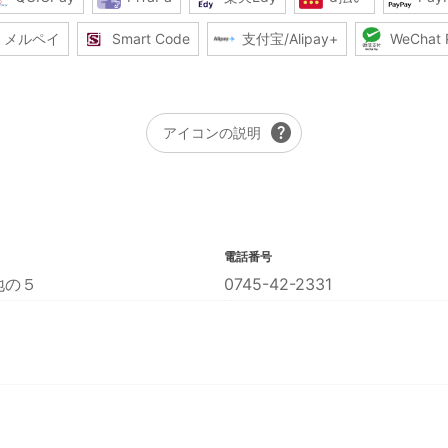
メルペイ
Smart Code
支付宝/Alipay+
WeChat 
help
アイコンの説明
電話番号
地の５
0745-42-2331