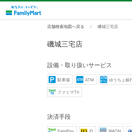
店舗検索地図へ戻る
磯城三宅店
磯城三宅店
設備・取り扱いサービス
駐車場
ATM
ゆうちょ銀行
ファミマTV
決済手段
FamiPay
iD
WAON