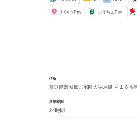
J-Coin Pay
ゆうちょPay
住所
奈良県磯城郡三宅町大字屏風 ４１６番
営業時間
24時間