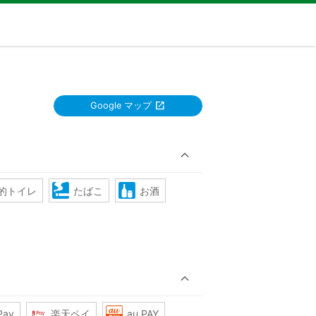
Google マップ
的トイレ
たばこ
お酒
Pay
楽天ペイ
au PAY