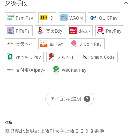
決済手段
FamiPay
iD
WAON
QUICPay
PiTaPa
楽天Edy
d払い
PayPay
楽天ペイ
au PAY
J-Coin Pay
ゆうちょPay
メルペイ
Smart Code
支付宝/Alipay+
WeChat Pay
help
アイコンの説明
住所
奈良県北葛城郡上牧町大字上牧３３０８番地