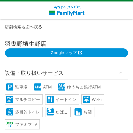
店舗検索地図へ戻る
羽曳野埴生野店
Google マップ
設備・取り扱いサービス
駐車場
ATM
ゆうちょ銀行ATM
マルチコピー
イートイン
Wi-Fi
多目的トイレ
たばこ
お酒
ファミマTV