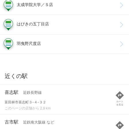
太成学院大学／Ｓ店
はびきの五丁目店
羽曳野尺度店
近くの駅
喜志駅
近鉄長野線
富田林市喜志町３-４-３２
ルート
を見る
このページの店舗から 2.9 km
古市駅
近鉄南大阪線 など