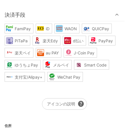
決済手段
FamiPay
iD
WAON
QUICPay
PiTaPa
楽天Edy
d払い
PayPay
楽天ペイ
au PAY
J-Coin Pay
ゆうちょPay
メルペイ
Smart Code
支付宝/Alipay+
WeChat Pay
help
アイコンの説明
住所