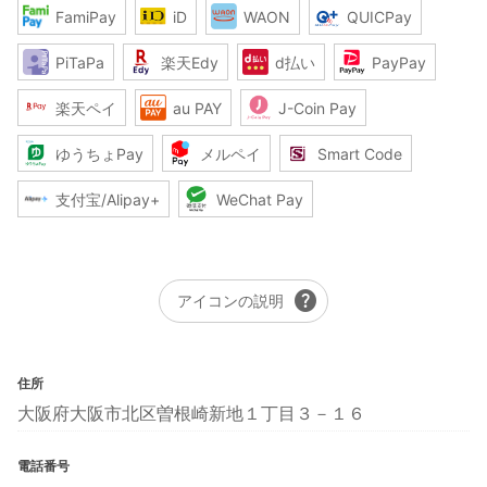
FamiPay
iD
WAON
QUICPay
PiTaPa
楽天Edy
d払い
PayPay
楽天ペイ
au PAY
J-Coin Pay
ゆうちょPay
メルペイ
Smart Code
支付宝/Alipay+
WeChat Pay
help
アイコンの説明
住所
大阪府大阪市北区曽根崎新地１丁目３－１６
電話番号