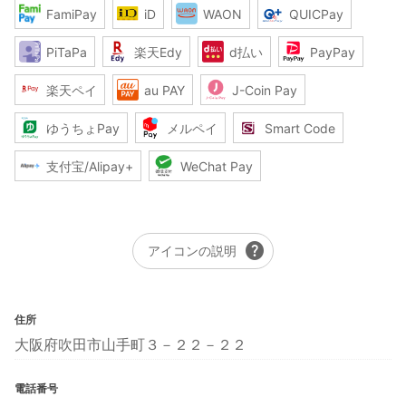
FamiPay
iD
WAON
QUICPay
PiTaPa
楽天Edy
d払い
PayPay
楽天ペイ
au PAY
J-Coin Pay
ゆうちょPay
メルペイ
Smart Code
支付宝/Alipay+
WeChat Pay
help
アイコンの説明
住所
大阪府吹田市山手町３－２２－２２
電話番号