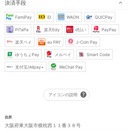
決済手段
FamiPay
iD
WAON
QUICPay
PiTaPa
楽天Edy
d払い
PayPay
楽天ペイ
au PAY
J-Coin Pay
ゆうちょPay
メルペイ
Smart Code
支付宝/Alipay+
WeChat Pay
help
アイコンの説明
住所
大阪府東大阪市横枕西１１番３８号