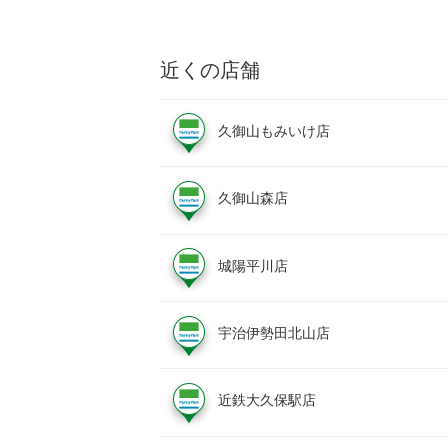
近くの店舗
久御山もみいけ店
久御山森店
城陽平川店
宇治伊勢田北山店
近鉄大久保駅店