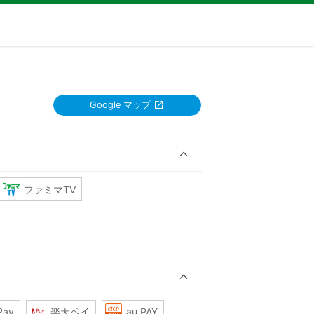
Google マップ
ファミマTV
Pay
楽天ペイ
au PAY