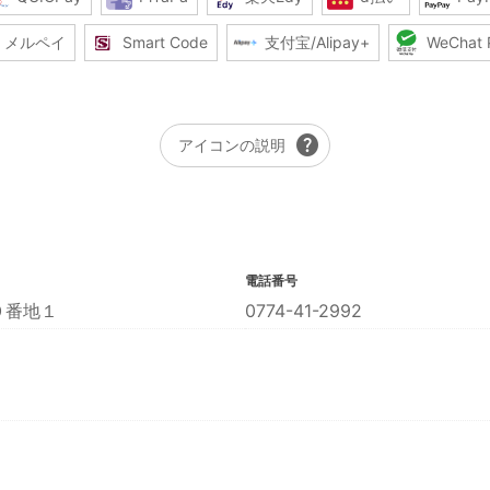
メルペイ
Smart Code
支付宝/Alipay+
WeChat 
help
アイコンの説明
電話番号
９番地１
0774-41-2992