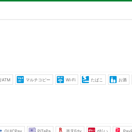
ATM
マルチコピー
Wi-Fi
たばこ
お酒
QUICPay
PiTaPa
楽天Edy
d払い
Pay