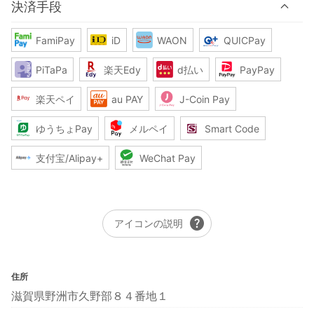
決済手段
FamiPay
iD
WAON
QUICPay
PiTaPa
楽天Edy
d払い
PayPay
楽天ペイ
au PAY
J-Coin Pay
ゆうちょPay
メルペイ
Smart Code
支付宝/Alipay+
WeChat Pay
help
アイコンの説明
住所
滋賀県野洲市久野部８４番地１