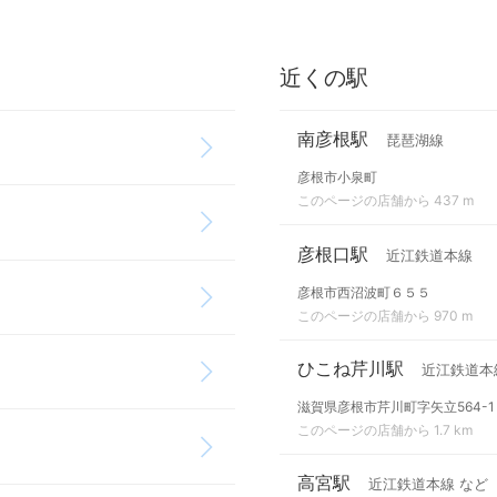
近くの駅
南彦根駅
琵琶湖線
彦根市小泉町
このページの店舗から 437 m
彦根口駅
近江鉄道本線
彦根市西沼波町６５５
このページの店舗から 970 m
ひこね芹川駅
近江鉄道本
滋賀県彦根市芹川町字矢立564-1
このページの店舗から 1.7 km
高宮駅
近江鉄道本線 など