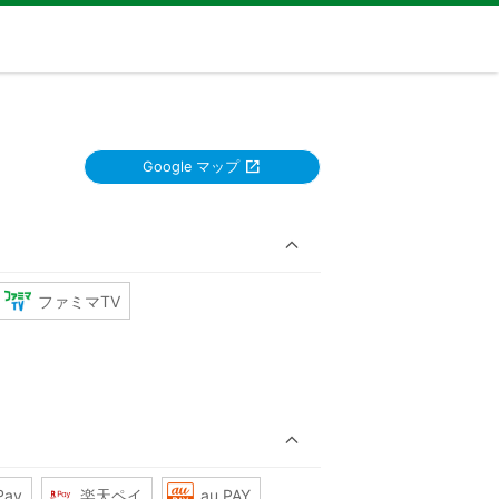
Google マップ
ファミマTV
Pay
楽天ペイ
au PAY