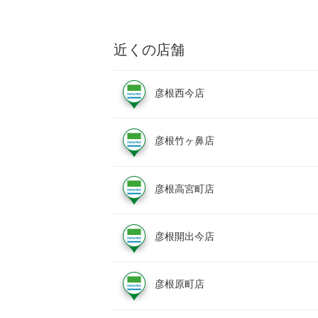
近くの店舗
彦根西今店
彦根竹ヶ鼻店
彦根高宮町店
彦根開出今店
彦根原町店