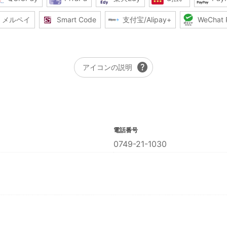
メルペイ
Smart Code
支付宝/Alipay+
WeChat 
help
アイコンの説明
電話番号
0749-21-1030