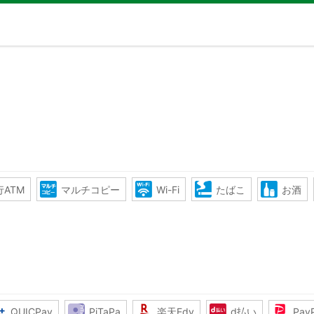
ATM
マルチコピー
Wi-Fi
たばこ
お酒
QUICPay
PiTaPa
楽天Edy
d払い
Pay