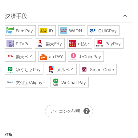
決済手段
FamiPay
iD
WAON
QUICPay
PiTaPa
楽天Edy
d払い
PayPay
楽天ペイ
au PAY
J-Coin Pay
ゆうちょPay
メルペイ
Smart Code
支付宝/Alipay+
WeChat Pay
help
アイコンの説明
住所