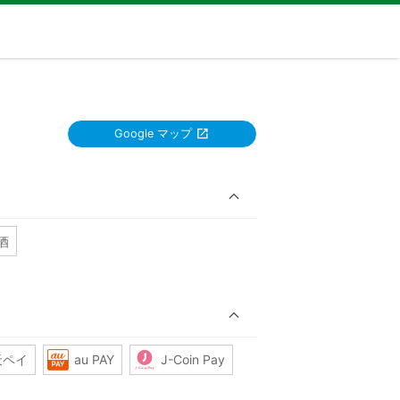
Google マップ
酒
天ペイ
au PAY
J-Coin Pay