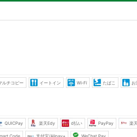
マルチコピー
イートイン
Wi-Fi
たばこ
お
QUICPay
楽天Edy
d払い
PayPay
楽
mart Code
支付宝/Alipay+
WeChat Pay