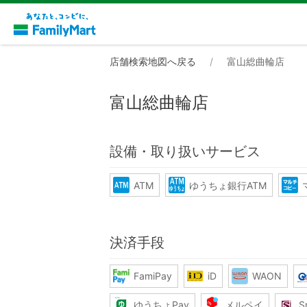
店舗検索地図へ戻る
富山総曲輪店
富山総曲輪店
設備・取り扱いサービス
ATM
ゆうちょ銀行ATM
決済手段
FamiPay
iD
WAON
ゆうちょPay
メルペイ
S