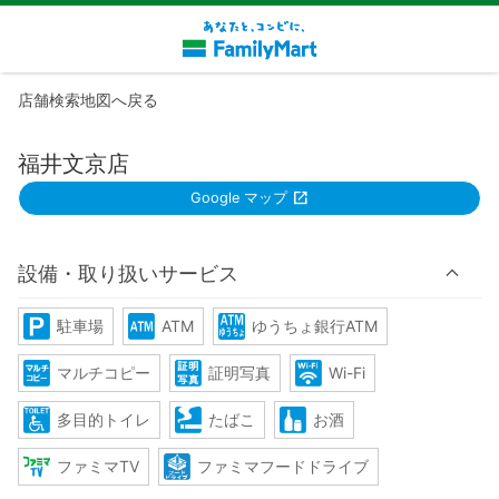
店舗検索地図へ戻る
福井文京店
Google マップ
設備・取り扱いサービス
駐車場
ATM
ゆうちょ銀行ATM
マルチコピー
証明写真
Wi-Fi
多目的トイレ
たばこ
お酒
ファミマTV
ファミマフードドライブ