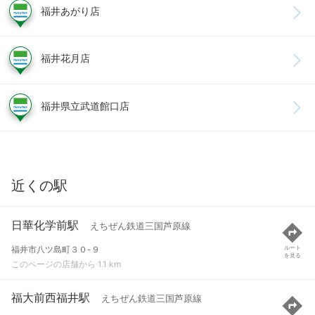
福井あがり店
福井花月店
福井県立武道館口店
近くの駅
日華化学前駅
えちぜん鉄道三国芦原線
福井市八ツ島町３０-９
ルート
を見る
このページの店舗から 1.1 km
福大前西福井駅
えちぜん鉄道三国芦原線