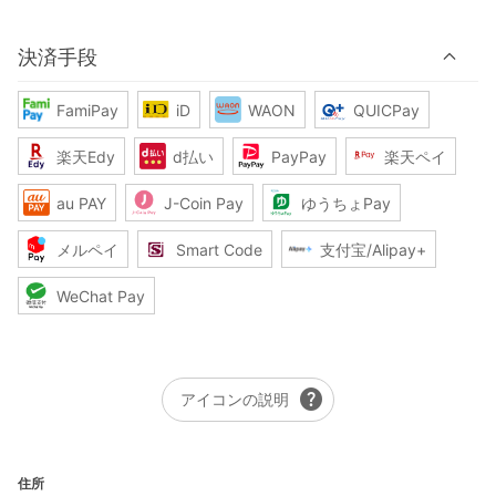
決済手段
FamiPay
iD
WAON
QUICPay
楽天Edy
d払い
PayPay
楽天ペイ
au PAY
J-Coin Pay
ゆうちょPay
メルペイ
Smart Code
支付宝/Alipay+
WeChat Pay
help
アイコンの説明
住所