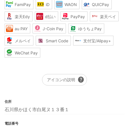
FamiPay
iD
WAON
QUICPay
楽天Edy
d払い
PayPay
楽天ペイ
au PAY
J-Coin Pay
ゆうちょPay
メルペイ
Smart Code
支付宝/Alipay+
WeChat Pay
help
アイコンの説明
住所
石川県かほく市白尾ヌ１３番１
電話番号