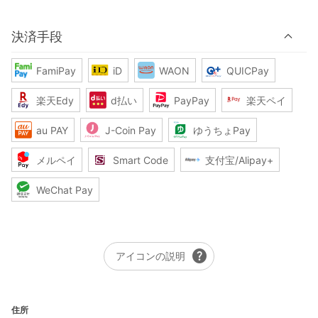
決済手段
FamiPay
iD
WAON
QUICPay
楽天Edy
d払い
PayPay
楽天ペイ
au PAY
J-Coin Pay
ゆうちょPay
メルペイ
Smart Code
支付宝/Alipay+
WeChat Pay
help
アイコンの説明
住所