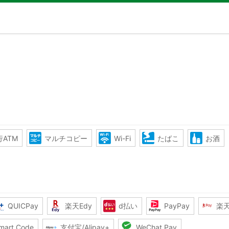
ATM
マルチコピー
Wi-Fi
たばこ
お酒
QUICPay
楽天Edy
d払い
PayPay
楽
mart Code
支付宝/Alipay+
WeChat Pay