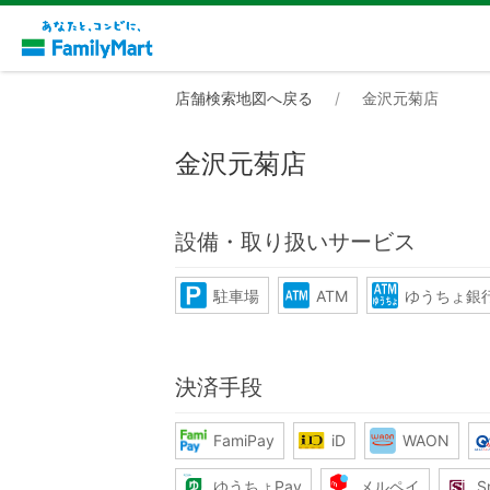
店舗検索地図へ戻る
金沢元菊店
金沢元菊店
設備・取り扱いサービス
駐車場
ATM
ゆうちょ銀行
決済手段
FamiPay
iD
WAON
ゆうちょPay
メルペイ
S