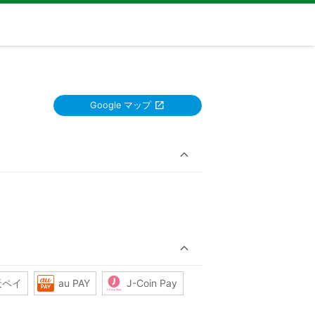
Google マップ
天ペイ
au PAY
J-Coin Pay