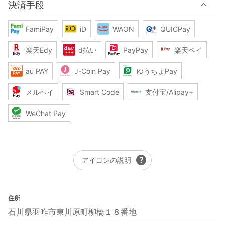
決済手段
FamiPay
iD
WAON
QUICPay
楽天Edy
d払い
PayPay
楽天ペイ
au PAY
J-Coin Pay
ゆうちょPay
メルペイ
Smart Code
支付宝/Alipay+
WeChat Pay
help
アイコンの説明
住所
石川県羽咋市東川原町柳橋１８番地