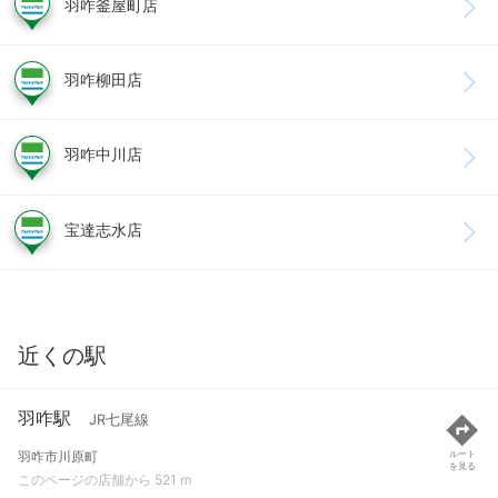
羽咋釜屋町店
羽咋柳田店
羽咋中川店
宝達志水店
近くの駅
羽咋駅
JR七尾線
羽咋市川原町
ルート
を見る
このページの店舗から 521 m