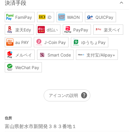
決済手段
FamiPay
iD
WAON
QUICPay
楽天Edy
d払い
PayPay
楽天ペイ
au PAY
J-Coin Pay
ゆうちょPay
メルペイ
Smart Code
支付宝/Alipay+
WeChat Pay
help
アイコンの説明
住所
富山県射水市新開発３８３番地１