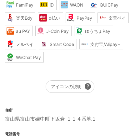
FamiPay
iD
WAON
QUICPay
楽天Edy
d払い
PayPay
楽天ペイ
au PAY
J-Coin Pay
ゆうちょPay
メルペイ
Smart Code
支付宝/Alipay+
WeChat Pay
help
アイコンの説明
住所
富山県富山市婦中町下坂倉 １１４番地１
電話番号