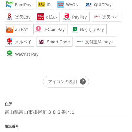
FamiPay
iD
WAON
QUICPay
楽天Edy
d払い
PayPay
楽天ペイ
au PAY
J-Coin Pay
ゆうちょPay
メルペイ
Smart Code
支付宝/Alipay+
WeChat Pay
help
アイコンの説明
住所
富山県富山市掛尾町３８２番地１
電話番号