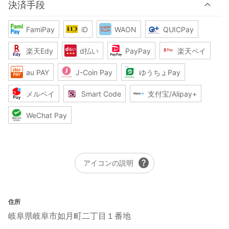
決済手段
FamiPay
iD
WAON
QUICPay
楽天Edy
d払い
PayPay
楽天ペイ
au PAY
J-Coin Pay
ゆうちょPay
メルペイ
Smart Code
支付宝/Alipay+
WeChat Pay
help
アイコンの説明
住所
岐阜県岐阜市如月町二丁目１番地