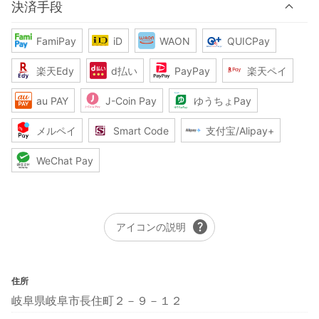
決済手段
FamiPay
iD
WAON
QUICPay
楽天Edy
d払い
PayPay
楽天ペイ
au PAY
J-Coin Pay
ゆうちょPay
メルペイ
Smart Code
支付宝/Alipay+
WeChat Pay
help
アイコンの説明
住所
岐阜県岐阜市長住町２－９－１２