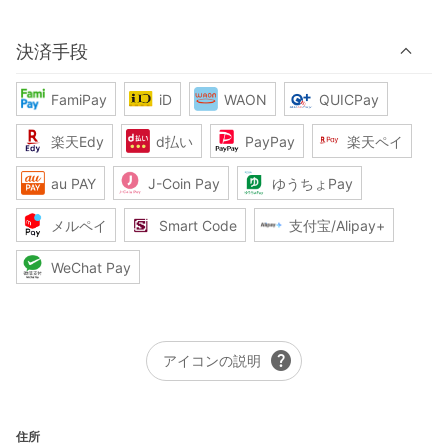
決済手段
FamiPay
iD
WAON
QUICPay
楽天Edy
d払い
PayPay
楽天ペイ
au PAY
J-Coin Pay
ゆうちょPay
メルペイ
Smart Code
支付宝/Alipay+
WeChat Pay
help
アイコンの説明
住所