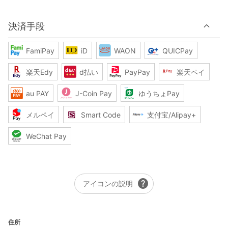
決済手段
FamiPay
iD
WAON
QUICPay
楽天Edy
d払い
PayPay
楽天ペイ
au PAY
J-Coin Pay
ゆうちょPay
メルペイ
Smart Code
支付宝/Alipay+
WeChat Pay
help
アイコンの説明
住所