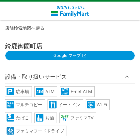
店舗検索地図へ戻る
鈴鹿御薗町店
Google マップ
設備・取り扱いサービス
駐車場
ATM
E-net ATM
マルチコピー
イートイン
Wi-Fi
たばこ
お酒
ファミマTV
ファミマフードドライブ