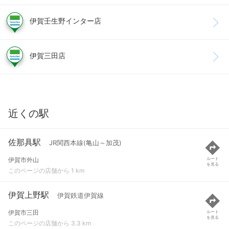
伊賀壬生野インター店
伊賀三田店
近くの駅
佐那具駅
JR関西本線(亀山～加茂)
伊賀市外山
ルート
を見る
このページの店舗から 1 km
伊賀上野駅
伊賀鉄道伊賀線
伊賀市三田
ルート
を見る
このページの店舗から 3.3 km