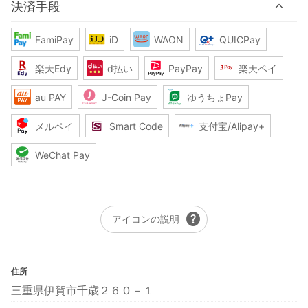
決済手段
FamiPay
iD
WAON
QUICPay
楽天Edy
d払い
PayPay
楽天ペイ
au PAY
J-Coin Pay
ゆうちょPay
メルペイ
Smart Code
支付宝/Alipay+
WeChat Pay
help
アイコンの説明
住所
三重県伊賀市千歳２６０－１