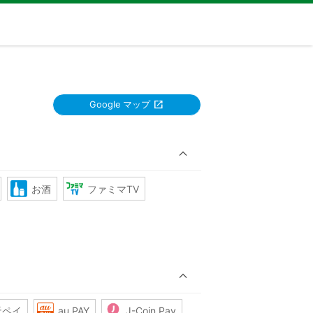
Google マップ
お酒
ファミマTV
天ペイ
au PAY
J-Coin Pay