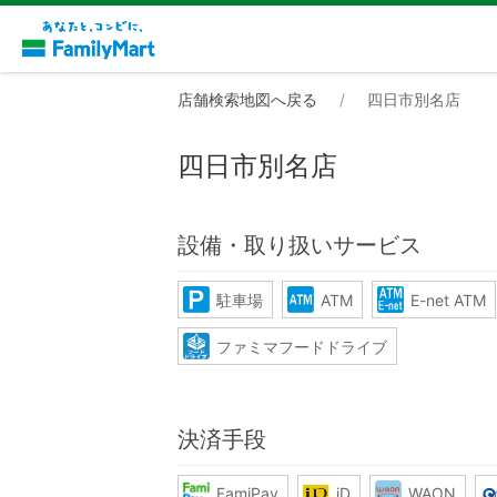
店舗検索地図へ戻る
四日市別名店
四日市別名店
設備・取り扱いサービス
駐車場
ATM
E-net ATM
ファミマフードドライブ
決済手段
FamiPay
iD
WAON