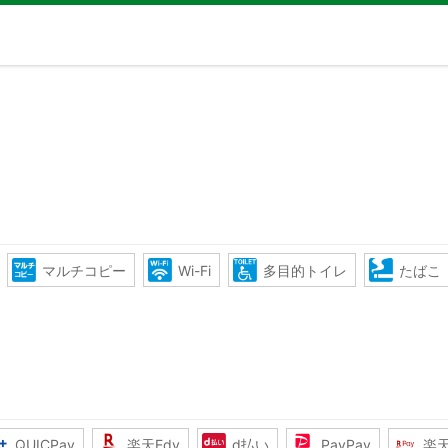
マルチコピー
Wi-Fi
多目的トイレ
たばこ
QUICPay
楽天Edy
d払い
PayPay
楽