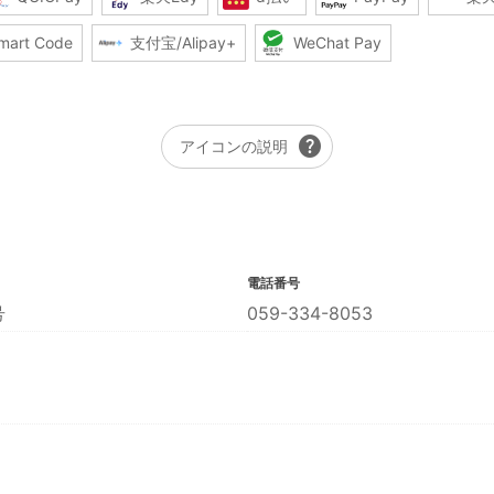
mart Code
支付宝/Alipay+
WeChat Pay
help
アイコンの説明
電話番号
号
059-334-8053