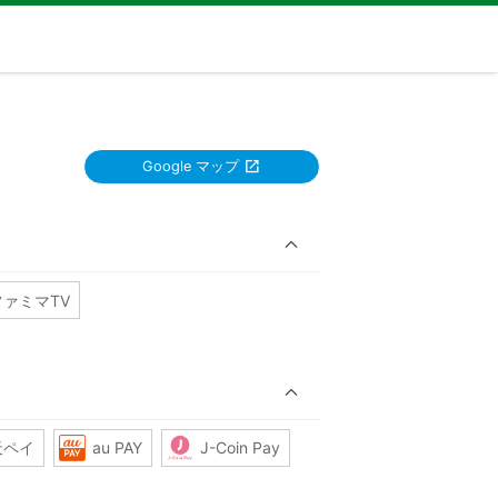
Google マップ
ファミマTV
天ペイ
au PAY
J-Coin Pay