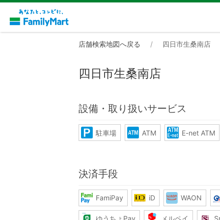
店舗検索地図へ戻る
四日市生桑南店
四日市生桑南店
設備・取り扱いサービス
駐車場
ATM
E-net ATM
決済手段
FamiPay
iD
WAON
ゆうちょPay
メルペイ
S