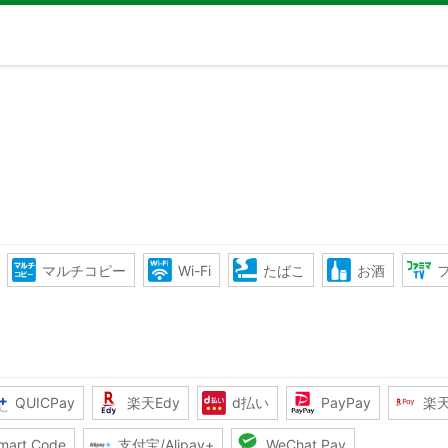
マルチコピー
Wi-Fi
たばこ
お酒
QUICPay
楽天Edy
d払い
PayPay
楽
mart Code
支付宝/Alipay+
WeChat Pay