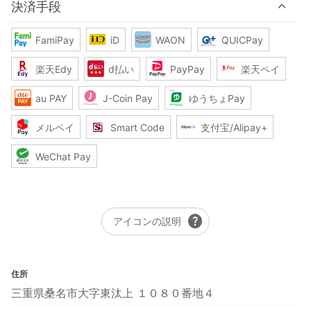
決済手段
FamiPay
iD
WAON
QUICPay
楽天Edy
d払い
PayPay
楽天ペイ
au PAY
J-Coin Pay
ゆうちょPay
メルペイ
Smart Code
支付宝/Alipay+
WeChat Pay
help
アイコンの説明
住所
三重県桑名市大字東汰上 １０８０番地４