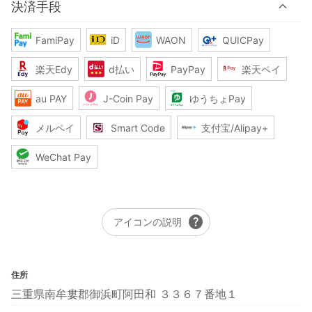
決済手段
FamiPay
iD
WAON
QUICPay
楽天Edy
d払い
PayPay
楽天ペイ
au PAY
J-Coin Pay
ゆうちょPay
メルペイ
Smart Code
支付宝/Alipay+
WeChat Pay
help
アイコンの説明
住所
三重県南牟婁郡御浜町阿田和 ３３６７番地１