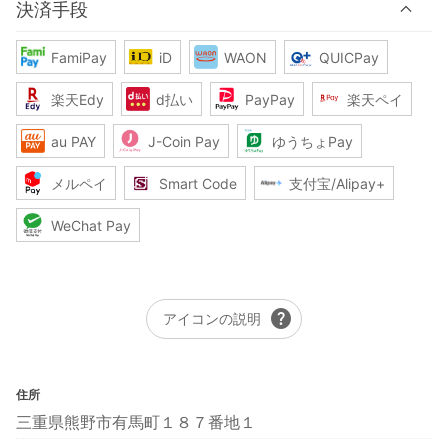
決済手段
FamiPay
iD
WAON
QUICPay
楽天Edy
d払い
PayPay
楽天ペイ
au PAY
J-Coin Pay
ゆうちょPay
メルペイ
Smart Code
支付宝/Alipay+
WeChat Pay
help
アイコンの説明
住所
三重県熊野市有馬町１８７番地１