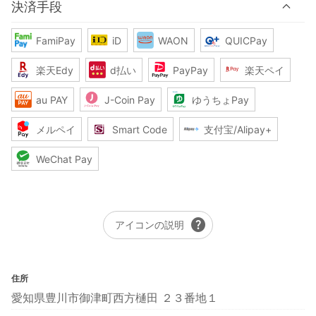
決済手段
FamiPay
iD
WAON
QUICPay
楽天Edy
d払い
PayPay
楽天ペイ
au PAY
J-Coin Pay
ゆうちょPay
メルペイ
Smart Code
支付宝/Alipay+
WeChat Pay
help
アイコンの説明
住所
愛知県豊川市御津町西方樋田 ２３番地１