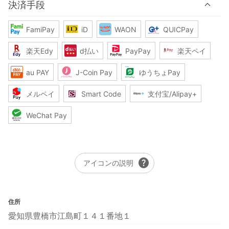
決済手段
FamiPay
iD
WAON
QUICPay
楽天Edy
d払い
PayPay
楽天ペイ
au PAY
J-Coin Pay
ゆうちょPay
メルペイ
Smart Code
支付宝/Alipay+
WeChat Pay
help
アイコンの説明
住所
愛知県豊橋市江島町１４１番地１