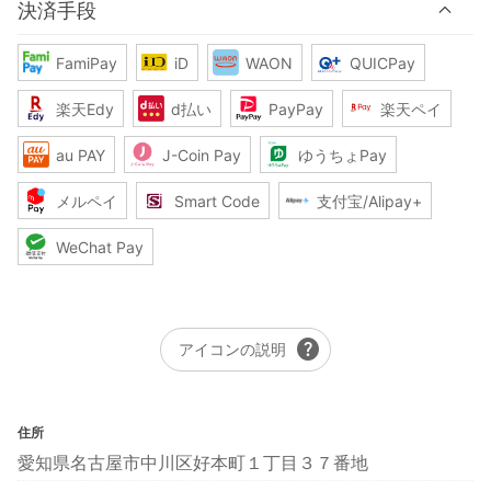
決済手段
FamiPay
iD
WAON
QUICPay
楽天Edy
d払い
PayPay
楽天ペイ
au PAY
J-Coin Pay
ゆうちょPay
メルペイ
Smart Code
支付宝/Alipay+
WeChat Pay
help
アイコンの説明
住所
愛知県名古屋市中川区好本町１丁目３７番地