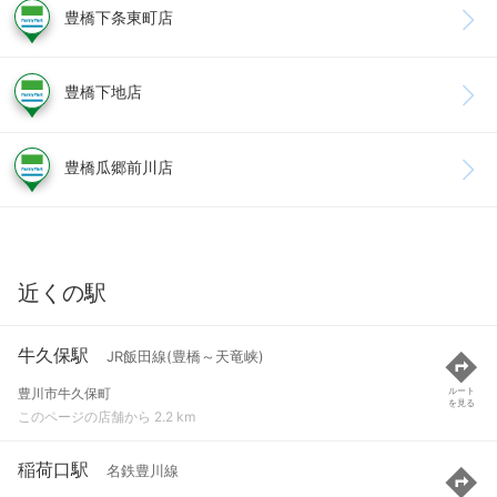
豊橋下条東町店
豊橋下地店
豊橋瓜郷前川店
近くの駅
牛久保駅
JR飯田線(豊橋～天竜峡)
豊川市牛久保町
ルート
を見る
このページの店舗から 2.2 km
稲荷口駅
名鉄豊川線