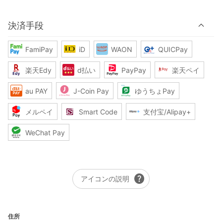
決済手段
FamiPay
iD
WAON
QUICPay
楽天Edy
d払い
PayPay
楽天ペイ
au PAY
J-Coin Pay
ゆうちょPay
メルペイ
Smart Code
支付宝/Alipay+
WeChat Pay
help
アイコンの説明
住所