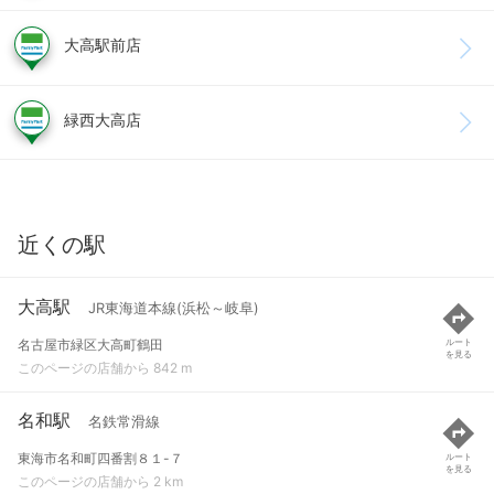
大高駅前店
緑西大高店
近くの駅
大高駅
JR東海道本線(浜松～岐阜)
名古屋市緑区大高町鶴田
ルート
を見る
このページの店舗から 842 m
名和駅
名鉄常滑線
東海市名和町四番割８１-７
ルート
を見る
このページの店舗から 2 km