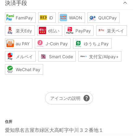
決済手段
FamiPay
iD
WAON
QUICPay
楽天Edy
d払い
PayPay
楽天ペイ
au PAY
J-Coin Pay
ゆうちょPay
メルペイ
Smart Code
支付宝/Alipay+
WeChat Pay
help
アイコンの説明
住所
愛知県名古屋市緑区大高町字中川３２番地１