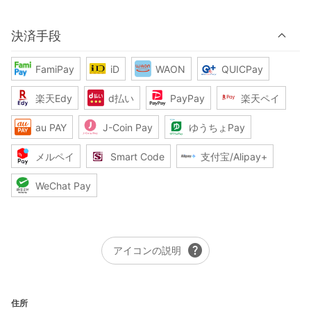
決済手段
FamiPay
iD
WAON
QUICPay
楽天Edy
d払い
PayPay
楽天ペイ
au PAY
J-Coin Pay
ゆうちょPay
メルペイ
Smart Code
支付宝/Alipay+
WeChat Pay
help
アイコンの説明
住所