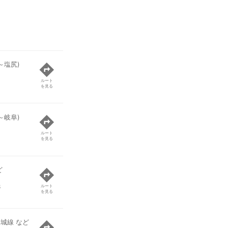
～塩尻)
ルート
を見る
～岐阜)
ルート
を見る
ど
8
ルート
を見る
城線 など