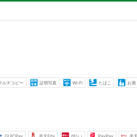
マルチコピー
証明写真
Wi-Fi
たばこ
お酒
QUICPay
楽天Edy
d払い
PayPay
楽