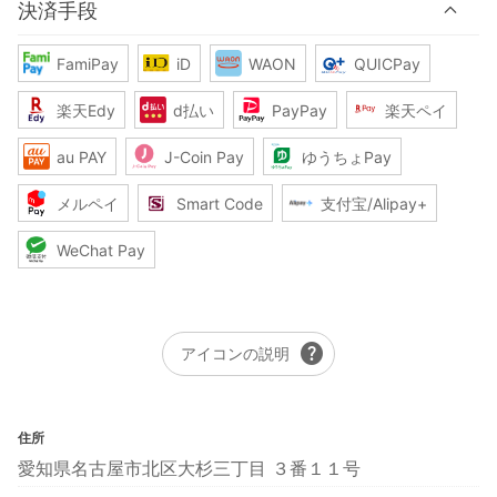
決済手段
FamiPay
iD
WAON
QUICPay
楽天Edy
d払い
PayPay
楽天ペイ
au PAY
J-Coin Pay
ゆうちょPay
メルペイ
Smart Code
支付宝/Alipay+
WeChat Pay
help
アイコンの説明
住所
愛知県名古屋市北区大杉三丁目 ３番１１号