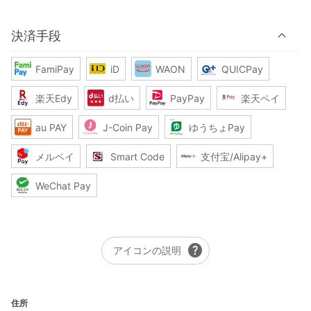
決済手段
FamiPay
iD
WAON
QUICPay
楽天Edy
d払い
PayPay
楽天ペイ
au PAY
J-Coin Pay
ゆうちょPay
メルペイ
Smart Code
支付宝/Alipay+
WeChat Pay
help
アイコンの説明
住所