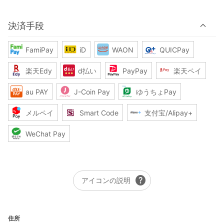
決済手段
FamiPay
iD
WAON
QUICPay
楽天Edy
d払い
PayPay
楽天ペイ
au PAY
J-Coin Pay
ゆうちょPay
メルペイ
Smart Code
支付宝/Alipay+
WeChat Pay
help
アイコンの説明
住所