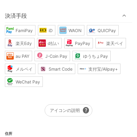
決済手段
FamiPay
iD
WAON
QUICPay
楽天Edy
d払い
PayPay
楽天ペイ
au PAY
J-Coin Pay
ゆうちょPay
メルペイ
Smart Code
支付宝/Alipay+
WeChat Pay
help
アイコンの説明
住所