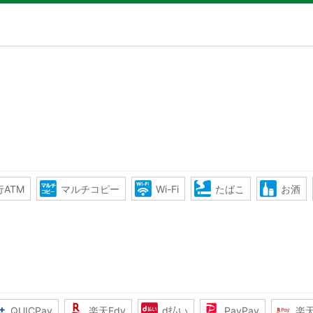
ATM
マルチコピー
Wi-Fi
たばこ
お酒
QUICPay
楽天Edy
d払い
PayPay
楽