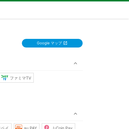
Google マップ
ファミマTV
天ペイ
au PAY
J-Coin Pay