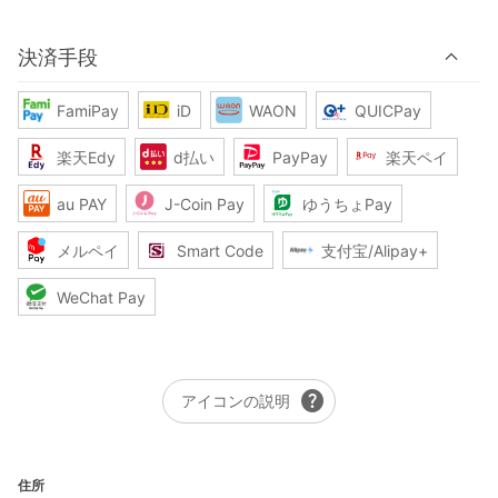
決済手段
FamiPay
iD
WAON
QUICPay
楽天Edy
d払い
PayPay
楽天ペイ
au PAY
J-Coin Pay
ゆうちょPay
メルペイ
Smart Code
支付宝/Alipay+
WeChat Pay
help
アイコンの説明
住所