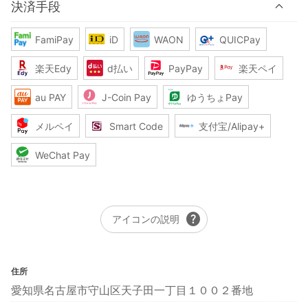
決済手段
FamiPay
iD
WAON
QUICPay
楽天Edy
d払い
PayPay
楽天ペイ
au PAY
J-Coin Pay
ゆうちょPay
メルペイ
Smart Code
支付宝/Alipay+
WeChat Pay
help
アイコンの説明
住所
愛知県名古屋市守山区天子田一丁目１００２番地