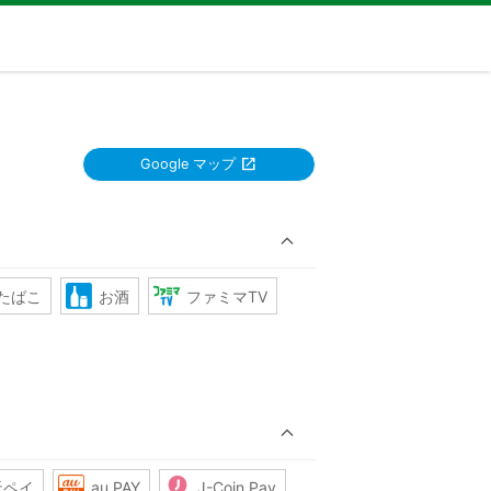
Google マップ
たばこ
お酒
ファミマTV
天ペイ
au PAY
J-Coin Pay