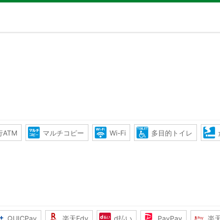
ATM
マルチコピー
Wi-Fi
多目的トイレ
QUICPay
楽天Edy
d払い
PayPay
楽