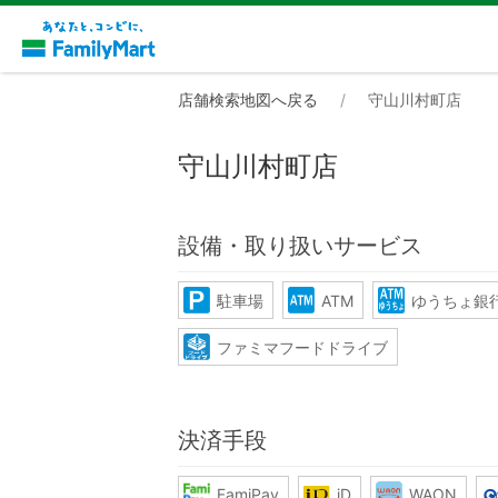
店舗検索地図へ戻る
守山川村町店
守山川村町店
設備・取り扱いサービス
駐車場
ATM
ゆうちょ銀行
ファミマフードドライブ
決済手段
FamiPay
iD
WAON