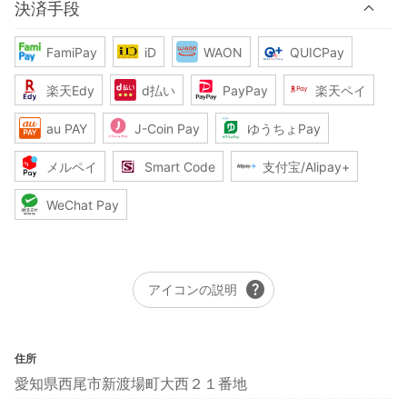
決済手段
FamiPay
iD
WAON
QUICPay
楽天Edy
d払い
PayPay
楽天ペイ
au PAY
J-Coin Pay
ゆうちょPay
メルペイ
Smart Code
支付宝/Alipay+
WeChat Pay
help
アイコンの説明
住所
愛知県西尾市新渡場町大西２１番地