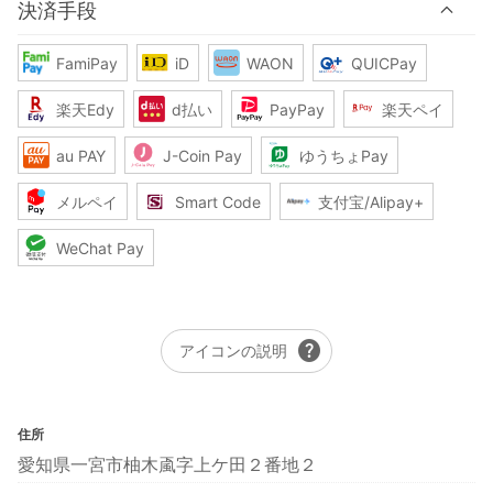
決済手段
FamiPay
iD
WAON
QUICPay
楽天Edy
d払い
PayPay
楽天ペイ
au PAY
J-Coin Pay
ゆうちょPay
メルペイ
Smart Code
支付宝/Alipay+
WeChat Pay
help
アイコンの説明
住所
愛知県一宮市柚木颪字上ケ田２番地２