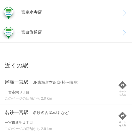
一宮定水寺店
一宮白旗通店
近くの駅
尾張一宮駅
JR東海道本線(浜松～岐阜)
一宮市栄３丁目
ルート
を見る
このページの店舗から 2.9 km
名鉄一宮駅
名鉄名古屋本線 など
一宮市新生１丁目
ルート
を見る
このページの店舗から 2.9 km