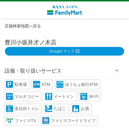
店舗検索地図へ戻る
豊川小坂井才ノ木店
Google マップ
設備・取り扱いサービス
駐車場
ATM
ゆうちょ銀行ATM
マルチコピー
イートイン
Wi-Fi
多目的トイレ
たばこ
お酒
ファミマTV
ファミマフードドライブ