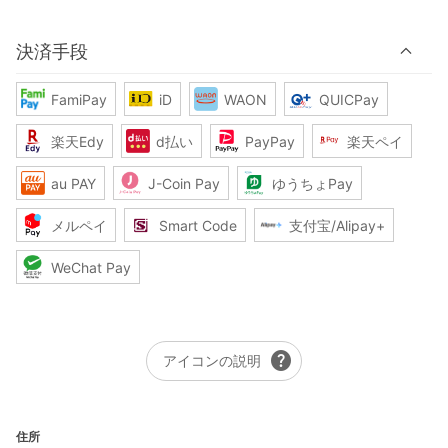
決済手段
FamiPay
iD
WAON
QUICPay
楽天Edy
d払い
PayPay
楽天ペイ
au PAY
J-Coin Pay
ゆうちょPay
メルペイ
Smart Code
支付宝/Alipay+
WeChat Pay
help
アイコンの説明
住所