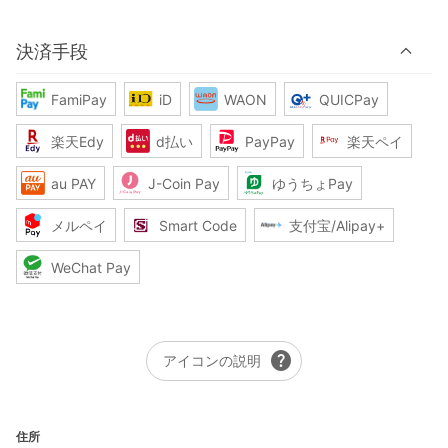
決済手段
FamiPay
iD
WAON
QUICPay
楽天Edy
d払い
PayPay
楽天ペイ
au PAY
J-Coin Pay
ゆうちょPay
メルペイ
Smart Code
支付宝/Alipay+
WeChat Pay
help
アイコンの説明
住所