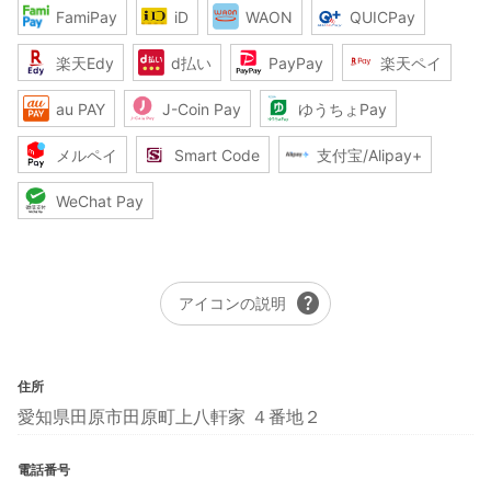
FamiPay
iD
WAON
QUICPay
楽天Edy
d払い
PayPay
楽天ペイ
au PAY
J-Coin Pay
ゆうちょPay
メルペイ
Smart Code
支付宝/Alipay+
WeChat Pay
help
アイコンの説明
住所
愛知県田原市田原町上八軒家 ４番地２
電話番号